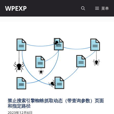
跳
WPEXP
菜单
至
内
容
禁止搜索引擎蜘蛛抓取动态（带查询参数）页面
和指定路径
2023年12月6日