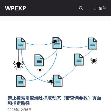
跳
WPEXP
菜单
至
内
容
禁止搜索引擎蜘蛛抓取动态（带查询参数）页面
和指定路径
2023年12月6日