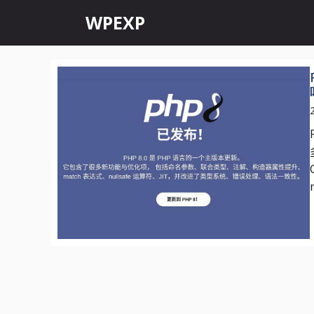
跳
WPEXP
至
内
容