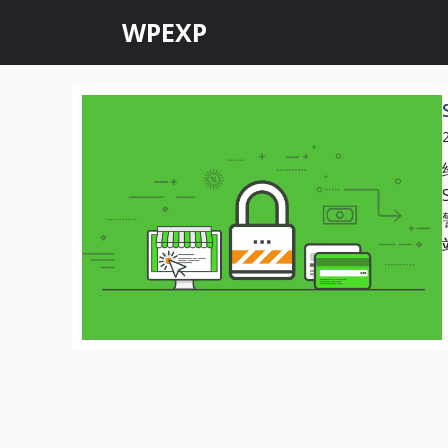
跳
WPEXP
至
内
容