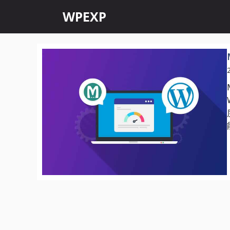
跳
WPEXP
至
内
容