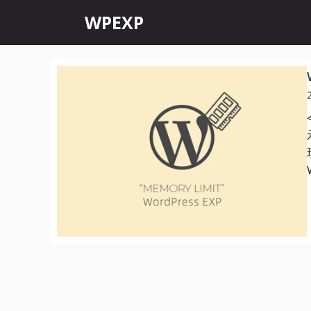
跳
WPEXP
至
内
容