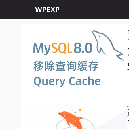
跳
WPEXP
至
内
容