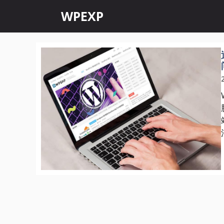
跳
WPEXP
至
内
容