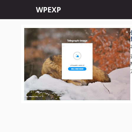
跳
WPEXP
至
内
容