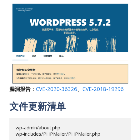
漏洞报告
：
CVE-2020-36326
、
CVE-2018-19296
文件更新清单
wp-admin/about.php

wp-includes/PHPMailer/PHPMailer.php