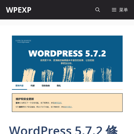
跳
WPEXP
菜单
至
内
容
WordPress 5.7.2 修