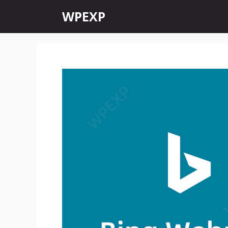
跳
WPEXP
至
内
容